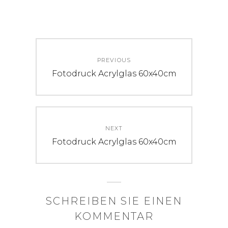
Beitrags-
PREVIOUS
Navigation
Previous
Fotodruck Acrylglas 60x40cm
post:
NEXT
Next
Fotodruck Acrylglas 60x40cm
post:
SCHREIBEN SIE EINEN
KOMMENTAR