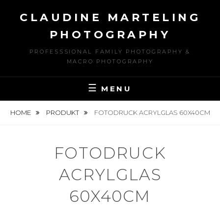
Skip
CLAUDINE MARTELING
to
content
PHOTOGRAPHY
PROFESSSIONAL FAMILY PHOTOGRAPHY &
MACRO PHOTOGRAPHY
MENU
HOME
PRODUKT
FOTODRUCK ACRYLGLAS 60X40CM
FOTODRUCK
ACRYLGLAS
60X40CM