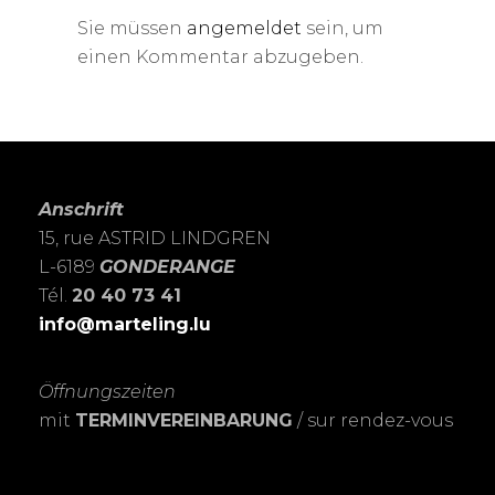
Sie müssen
angemeldet
sein, um
einen Kommentar abzugeben.
Anschrift
15, rue ASTRID LINDGREN
L-6189
GONDERANGE
Tél.
20 40 73 41
info@marteling.lu
Öffnungszeiten
mit
TERMINVEREINBARUNG
/ sur rendez-vous