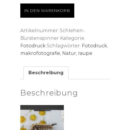
Fotodruck
IN DEN WARENKORB
Acrylglas
60x40cm
Menge
Artikelnummer:
Schlehen-
Bürstenspinner
Kategorie:
Fotodruck
Schlagwörter:
Fotodruck
,
makrofotografie
,
Natur
,
raupe
Beschreibung
Beschreibung