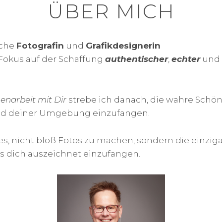
ÜBER MICH
iche
Fotografin
und
Grafikdesignerin
 Fokus auf der Schaffung
authentischer
,
echter
und
narbeit mit Dir
strebe ich danach, die wahre Schön
und deiner Umgebung einzufangen.
 es, nicht bloß Fotos zu machen, sondern die einzig
as dich auszeichnet einzufangen.