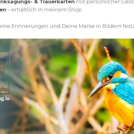
Danksagungs- & Trauerkarten
mit persönlicher Gest
ien
– erhältlich in meinem Shop.
Deine Erinnerungen und Deine Marke in Bildern fest