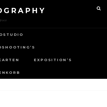
OGRAPHY
SE
APHY
OSTUDIO
OSHOOTING’S
KARTEN
EXPOSITION’S
ENKORB