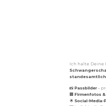
Ich halte Dein
Schwangerscha
standesamtlich
📸
Passbilder
– pr
🏢
Firmenfotos &
🌟
Social-Media-P