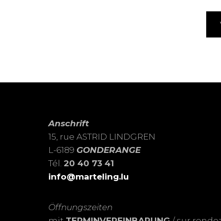
Anschrift
15, rue ASTRID LINDGREN
L-6189
GONDERANGE
Tél.
20 40 73 41
info@marteling.lu
Öffnungszeiten
mit
TERMINVEREINBARUNG
/ sur rende