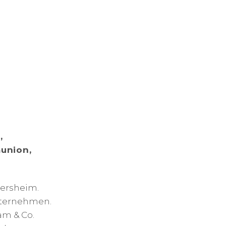
,
union,
tersheim.
Unternehmen.
am & Co.