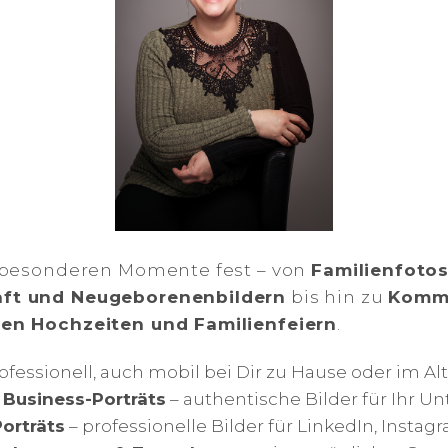
e besonderen Momente fest – von
Familienfotos
ft und Neugeborenenbildern
bis hin zu
Komm
en Hochzeiten und Familienfeiern
.
ofessionell, auch mobil bei Dir zu Hause oder im Al
 Business-Porträts
– authentische Bilder für Ihr 
orträts
– professionelle Bilder für LinkedIn, Instagr