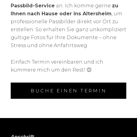
Passbild-Service
an. Ich komme gerne
zu
Ihnen nach Hause oder ins Altersheim
, um
professionelle Passbilder direkt vor Ort zu
erstellen. So erhalten Sie ganz unkompliziert
gültige Fotos für Ihre Dokumente – ohne
Stress und ohne Anfahrtsweg.
Einfach Termin vereinbaren und ich
kümmere mich um den Rest! 😊
BUCHE EINEN TERMIN
Anschrift