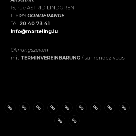
15, rue ASTRID LINDGREN
L-6189
GONDERANGE
Tél.
20 40 73 41
info@marteling.lu
Öffnungszeiten
mit
TERMINVEREINBARUNG
/ sur rendez-vous
Über
ÖFFNUNGSZEITEN
Das
PASSBILDER-
FOTOSHOOTING’s
Meine
Personalisierte
EXPOSITIO
SHO
mich
FotoSTUDIO
Schnell
LEIDENSCHAFT
Trauerkarten
Datenschutzerklärung
Warenkorb
&
zur