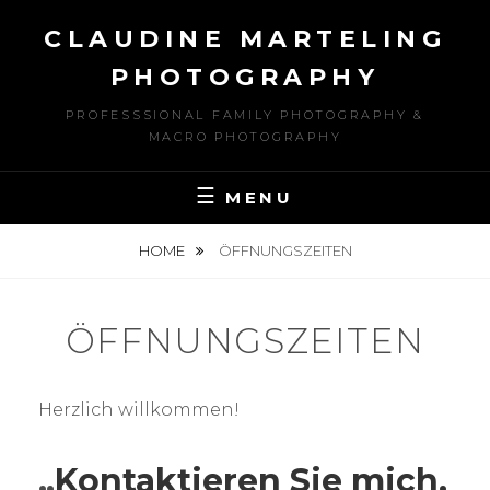
Skip
CLAUDINE MARTELING
to
content
PHOTOGRAPHY
PROFESSSIONAL FAMILY PHOTOGRAPHY &
MACRO PHOTOGRAPHY
MENU
HOME
ÖFFNUNGSZEITEN
ÖFFNUNGSZEITEN
Herzlich willkommen!
„
Kontaktieren Sie mich,