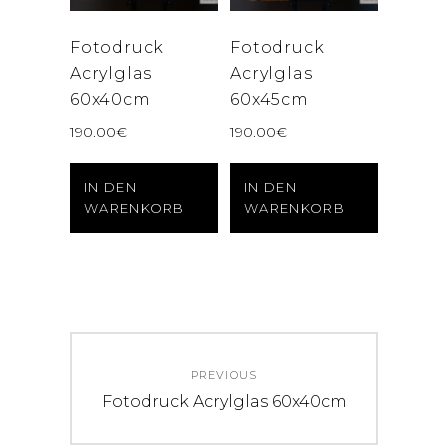
Fotodruck
Fotodruck
Acrylglas
Acrylglas
60x40cm
60x45cm
190.00
€
190.00
€
IN DEN
IN DEN
WARENKORB
WARENKORB
Beitrags-
PREVIOUS
Navigation
Previous
Fotodruck Acrylglas 60x40cm
post: