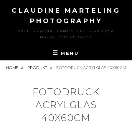
Skip
CLAUDINE MARTELING
to
content
PHOTOGRAPHY
PROFESSSIONAL FAMILY PHOTOGRAPHY &
MACRO PHOTOGRAPHY
MENU
HOME
PRODUKT
FOTODRUCK ACRYLGLAS 40X60CM
FOTODRUCK
ACRYLGLAS
40X60CM