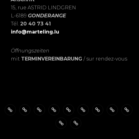
15, rue ASTRID LINDGREN
L-6189
GONDERANGE
Tél.
20 40 73 41
info@marteling.lu
Öffnungszeiten
mit
TERMINVEREINBARUNG
/ sur rendez-vous
Über
ÖFFNUNGSZEITEN
Das
PASSBILDER-
FOTOSHOOTING’s
Meine
Personalisierte
EXPOSITIO
SHO
mich
FotoSTUDIO
Schnell
LEIDENSCHAFT
Trauerkarten
Datenschutzerklärung
Warenkorb
&
zur