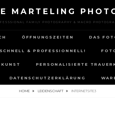
NE MARTELING PHOT
FESSSIONAL FAMILY PHOTOGRAPHY & MACRO PHOTOGR
CH
ÖFFNUNGSZEITEN
DAS FOT
SCHNELL & PROFESSIONNELL!
FOT
 KUNST
PERSONALISIERTE TRAUER
DATENSCHUTZERKLÄRUNG
WAR
HOME
LEIDENSCHAFT
INTERNETSITE3