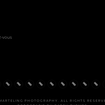
z-vous
ber
ÖFFNUNGSZEITEN
Das
PASSBILDER-
FOTOSHOOTING’s
Meine
Personalisierte
EXPOSITION’s
SHOP
Date
ich
FotoSTUDIO
Schnell
LEIDENSCHAFT
Trauerkarten
MARTELING PHOTOGRAPHY
. ALL RIGHTS RESER
&
zur