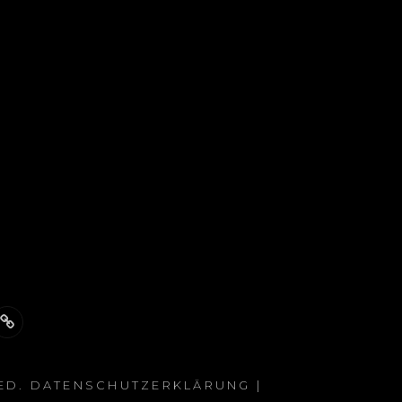
nschutzerklärung
Warenkorb
VED.
DATENSCHUTZERKLÄRUNG
|