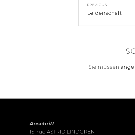
PREVIOUS
Navigation
Previous
Leidenschaft
post:
S
Sie müssen
ange
Anschrift
15, rue ASTRID LINDGREN