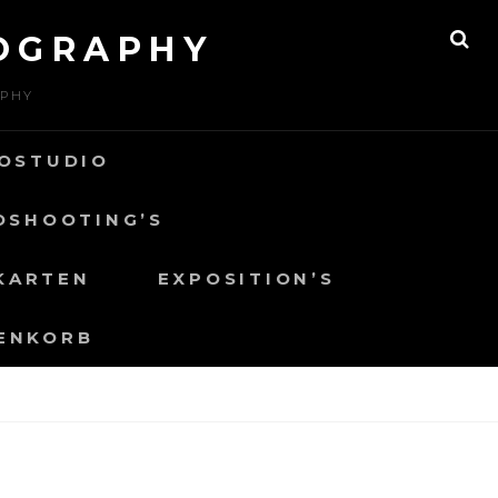
OGRAPHY
SE
APHY
OSTUDIO
OSHOOTING’S
KARTEN
EXPOSITION’S
ENKORB