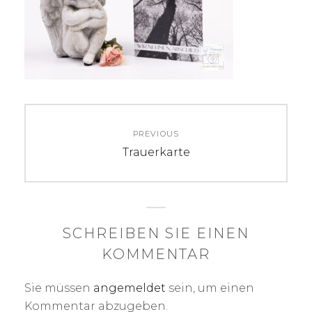
Beitrags-
PREVIOUS
Navigation
Previous
Trauerkarte
post:
SCHREIBEN SIE EINEN
KOMMENTAR
Sie müssen
angemeldet
sein, um einen
Kommentar abzugeben.