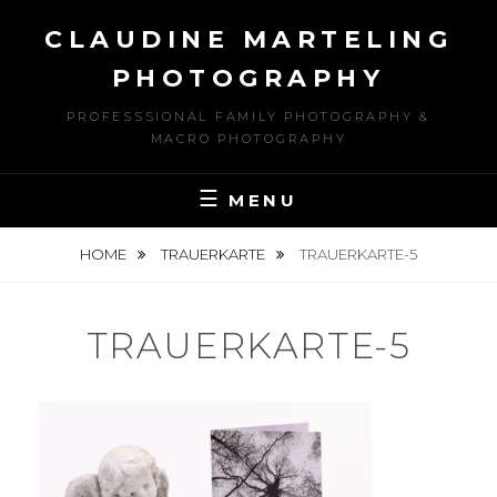
Skip
CLAUDINE MARTELING
to
content
PHOTOGRAPHY
PROFESSSIONAL FAMILY PHOTOGRAPHY &
MACRO PHOTOGRAPHY
MENU
HOME
TRAUERKARTE
TRAUERKARTE-5
TRAUERKARTE-5