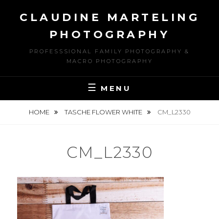
Skip
CLAUDINE MARTELING
to
content
PHOTOGRAPHY
PROFESSSIONAL FAMILY PHOTOGRAPHY &
MACRO PHOTOGRAPHY
MENU
HOME
TASCHE FLOWER WHITE
CM_L2330
CM_L2330