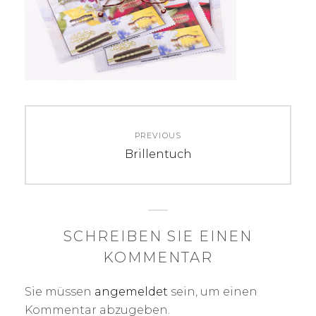
Beitrags-
PREVIOUS
Navigation
Previous
Brillentuch
post:
SCHREIBEN SIE EINEN
KOMMENTAR
Sie müssen
angemeldet
sein, um einen
Kommentar abzugeben.