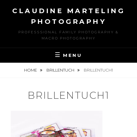
Skip
CLAUDINE MARTELING
to
content
PHOTOGRAPHY
PROFESSSIONAL FAMILY PHOTOGRAPHY &
MACRO PHOTOGRAPHY
MENU
HOME
BRILLENTUCH
BRILLENTUCH1
BRILLENTUCH1