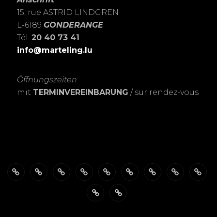
15, rue ASTRID LINDGREN
L-6189
GONDERANGE
Tél.
20 40 73 41
info@marteling.lu
Öffnungszeiten
mit
TERMINVEREINBARUNG
/ sur rendez-vous
Über
ÖFFNUNGSZEITEN
Das
PASSBILDER-
FOTOSHOOTING’s
Meine
Personalisierte
EXPOSITIO
SHO
mich
FotoSTUDIO
Schnell
LEIDENSCHAFT
Trauerkarten
Datenschutzerklärung
Warenkorb
&
zur