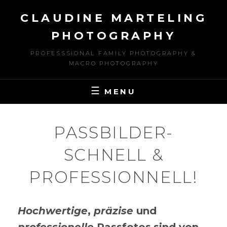
Skip
CLAUDINE MARTELING
to
content
PHOTOGRAPHY
PROFESSSIONAL FAMILY PHOTOGRAPHY &
MACRO PHOTOGRAPHY
MENU
PASSBILDER-
SCHNELL &
PROFESSIONNELL!
Hochwertige
,
präzise
und