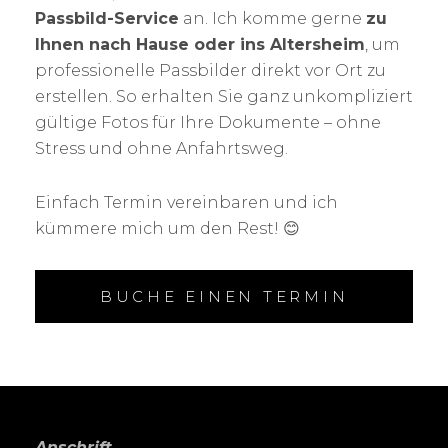
Passbild-Service
an. Ich komme gerne
zu
Ihnen nach Hause oder ins Altersheim
, um
professionelle Passbilder direkt vor Ort zu
erstellen. So erhalten Sie ganz unkompliziert
gültige Fotos für Ihre Dokumente – ohne
Stress und ohne Anfahrtsweg.
Einfach Termin vereinbaren und ich
kümmere mich um den Rest! 😊
BUCHE EINEN TERMIN
Anschrift