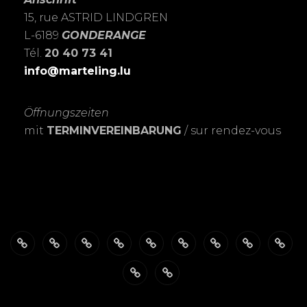
15, rue ASTRID LINDGREN
L-6189
GONDERANGE
Tél.
20 40 73 41
info@marteling.lu
Öffnungszeiten
mit
TERMINVEREINBARUNG
/ sur rendez-vous
Über
ÖFFNUNGSZEITEN
Das
PASSBILDER-
FOTOSHOOTING’s
Meine
Personalisierte
EXPOSITIO
SHO
mich
FotoSTUDIO
Schnell
LEIDENSCHAFT
Trauerkarten
Datenschutzerklärung
Warenkorb
&
zur