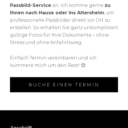
Passbild-Service
an. Ich komme gerne
zu
Ihnen nach Hause oder ins Altersheim
, um
professionelle Passbilder direkt vor Ort zu
erstellen. So erhalten Sie ganz unkompliziert
gültige Fotos für Ihre Dokumente – ohne
Stress und ohne Anfahrtsweg.
Einfach Termin vereinbaren und ich
kümmere mich um den Rest! 😊
BUCHE EINEN TERMIN
Anschrift