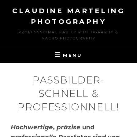
Skip
CLAUDINE MARTELING
to
content
PHOTOGRAPHY
PROFESSSIONAL FAMILY PHOTOGRAPHY &
MACRO PHOTOGRAPHY
MENU
PASSBILDER-
SCHNELL &
PROFESSIONNELL!
Hochwertige
,
präzise
und