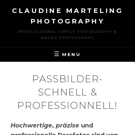
Skip
CLAUDINE MARTELING
to
content
PHOTOGRAPHY
PROFESSSIONAL FAMILY PHOTOGRAPHY &
MACRO PHOTOGRAPHY
MENU
PASSBILDER-
SCHNELL &
PROFESSIONNELL!
Hochwertige
,
präzise
und