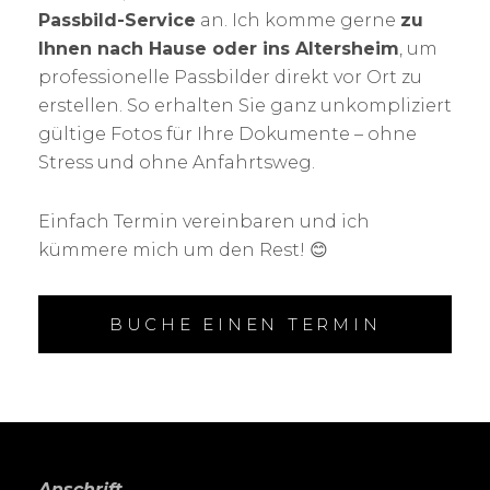
Passbild-Service
an. Ich komme gerne
zu
Ihnen nach Hause oder ins Altersheim
, um
professionelle Passbilder direkt vor Ort zu
erstellen. So erhalten Sie ganz unkompliziert
gültige Fotos für Ihre Dokumente – ohne
Stress und ohne Anfahrtsweg.
Einfach Termin vereinbaren und ich
kümmere mich um den Rest! 😊
BUCHE EINEN TERMIN
Anschrift