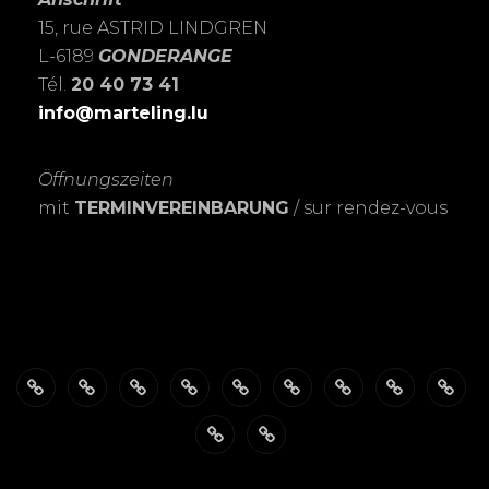
15, rue ASTRID LINDGREN
L-6189
GONDERANGE
Tél.
20 40 73 41
info@marteling.lu
Öffnungszeiten
mit
TERMINVEREINBARUNG
/ sur rendez-vous
Über
ÖFFNUNGSZEITEN
Das
PASSBILDER-
FOTOSHOOTING’s
Meine
Personalisierte
EXPOSITIO
SHO
mich
FotoSTUDIO
Schnell
LEIDENSCHAFT
Trauerkarten
Datenschutzerklärung
Warenkorb
&
zur