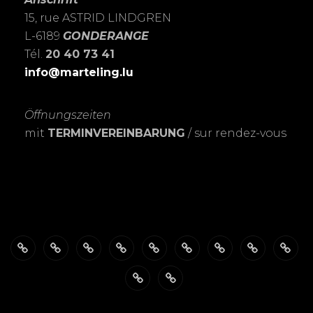
15, rue ASTRID LINDGREN
L-6189
GONDERANGE
Tél.
20 40 73 41
info@marteling.lu
Öffnungszeiten
mit
TERMINVEREINBARUNG
/ sur rendez-vous
Über
ÖFFNUNGSZEITEN
Das
PASSBILDER-
FOTOSHOOTING’s
Meine
Personalisierte
EXPOSITIO
SHO
mich
FotoSTUDIO
Schnell
LEIDENSCHAFT
Trauerkarten
Datenschutzerklärung
Warenkorb
&
zur