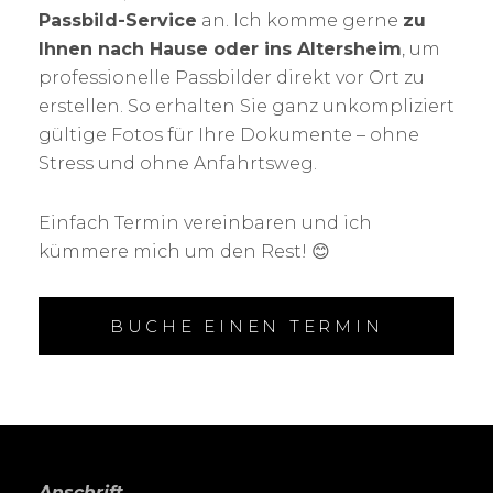
Passbild-Service
an. Ich komme gerne
zu
Ihnen nach Hause oder ins Altersheim
, um
professionelle Passbilder direkt vor Ort zu
erstellen. So erhalten Sie ganz unkompliziert
gültige Fotos für Ihre Dokumente – ohne
Stress und ohne Anfahrtsweg.
Einfach Termin vereinbaren und ich
kümmere mich um den Rest! 😊
BUCHE EINEN TERMIN
Anschrift