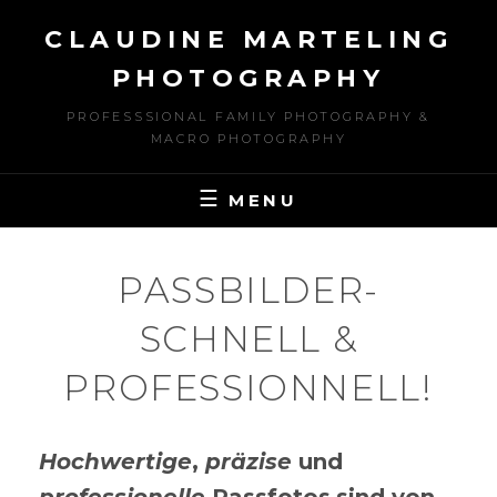
Skip
CLAUDINE MARTELING
to
content
PHOTOGRAPHY
PROFESSSIONAL FAMILY PHOTOGRAPHY &
MACRO PHOTOGRAPHY
MENU
PASSBILDER-
SCHNELL &
PROFESSIONNELL!
Hochwertige
,
präzise
und