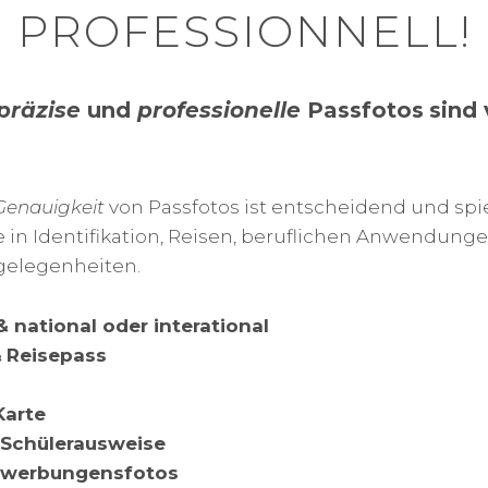
PROFESSIONNELL!
präzise
und
professionelle
Passfotos
sind
Genauigkeit
von Passfotos ist entscheidend und spi
 in Identifikation, Reisen, beruflichen Anwendung
gelegenheiten.
 national oder interational
&
Reisepass
Karte
 Schülerausweise
ewerbungensfotos