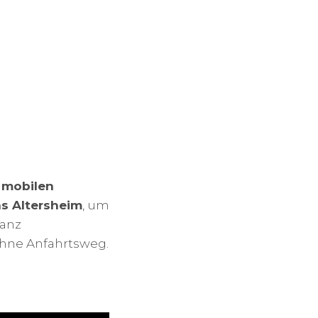
n
mobilen
ns Altersheim
, um
ganz
ohne Anfahrtsweg.