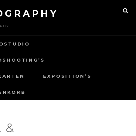
OGRAPHY
SE
APHY
OSTUDIO
OSHOOTING’S
KARTEN
EXPOSITION’S
ENKORB
 &