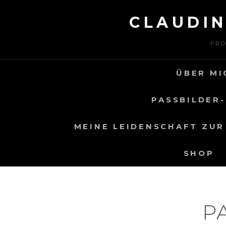
Skip
CLAUDI
to
content
PRO
ÜBER MI
PASSBILDER-
MEINE LEIDENSCHAFT ZUR
SHOP
P