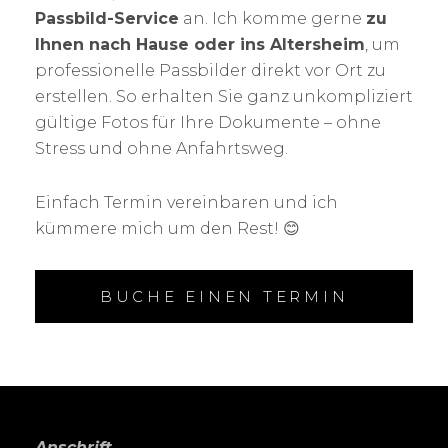
Passbild-Service
an. Ich komme gerne
zu
Ihnen nach Hause oder ins Altersheim
, um
professionelle Passbilder direkt vor Ort zu
erstellen. So erhalten Sie ganz unkompliziert
gültige Fotos für Ihre Dokumente – ohne
Stress und ohne Anfahrtsweg.
Einfach Termin vereinbaren und ich
kümmere mich um den Rest! 😊
BUCHE EINEN TERMIN
Anschrift