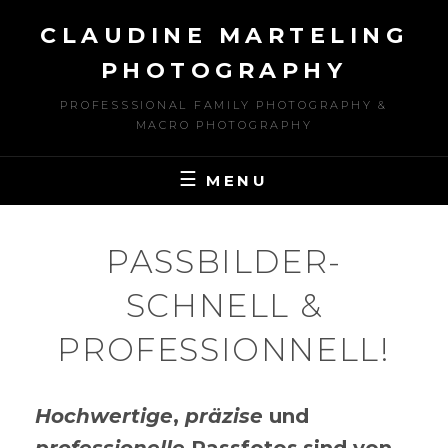
Skip
CLAUDINE MARTELING
to
content
PHOTOGRAPHY
PROFESSSIONAL FAMILY PHOTOGRAPHY &
MACRO PHOTOGRAPHY
MENU
PASSBILDER-
SCHNELL &
PROFESSIONNELL!
Hochwertige
,
präzise
und