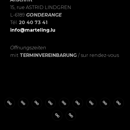
15, rue ASTRID LINDGREN
L-6189
GONDERANGE
Tél.
20 40 73 41
info@marteling.lu
Öffnungszeiten
mit
TERMINVEREINBARUNG
/ sur rendez-vous
Über
ÖFFNUNGSZEITEN
Das
PASSBILDER-
FOTOSHOOTING’s
Meine
Personalisierte
EXPOSITIO
SHO
mich
FotoSTUDIO
Schnell
LEIDENSCHAFT
Trauerkarten
Datenschutzerklärung
Warenkorb
&
zur