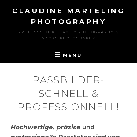
Skip
CLAUDINE MARTELING
to
content
PHOTOGRAPHY
PROFESSSIONAL FAMILY PHOTOGRAPHY &
MACRO PHOTOGRAPHY
MENU
PASSBILDER-
SCHNELL &
PROFESSIONNELL!
Hochwertige
,
präzise
und