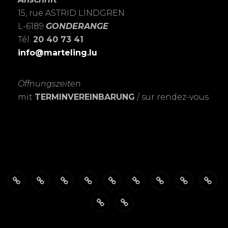
15, rue ASTRID LINDGREN
L-6189
GONDERANGE
Tél.
20 40 73 41
info@marteling.lu
Öffnungszeiten
mit
TERMINVEREINBARUNG
/ sur rendez-vous
Über
ÖFFNUNGSZEITEN
Das
PASSBILDER-
FOTOSHOOTING’s
Meine
Personalisierte
EXPOSITIO
SHO
mich
FotoSTUDIO
Schnell
LEIDENSCHAFT
Trauerkarten
Datenschutzerklärung
Warenkorb
&
zur