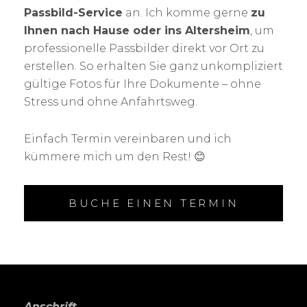
Passbild-Service
an. Ich komme gerne
zu
Ihnen nach Hause oder ins Altersheim
, um
professionelle Passbilder direkt vor Ort zu
erstellen. So erhalten Sie ganz unkompliziert
gültige Fotos für Ihre Dokumente – ohne
Stress und ohne Anfahrtsweg.
Einfach Termin vereinbaren und ich
kümmere mich um den Rest! 😊
BUCHE EINEN TERMIN
Anschrift