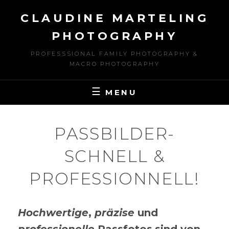
Skip
CLAUDINE MARTELING
to
content
PHOTOGRAPHY
PROFESSSIONAL FAMILY PHOTOGRAPHY &
MACRO PHOTOGRAPHY
MENU
PASSBILDER-
SCHNELL &
PROFESSIONNELL!
Hochwertige
,
präzise
und