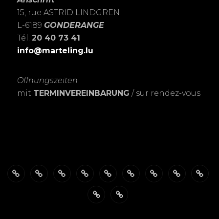
15, rue ASTRID LINDGREN
L-6189
GONDERANGE
Tél.
20 40 73 41
info@marteling.lu
Öffnungszeiten
mit
TERMINVEREINBARUNG
/ sur rendez-vous
Über
ÖFFNUNGSZEITEN
Das
PASSBILDER-
FOTOSHOOTING’s
Meine
Personalisierte
EXPOSITIO
SHO
mich
FotoSTUDIO
Schnell
LEIDENSCHAFT
Trauerkarten
Datenschutzerklärung
Warenkorb
&
zur