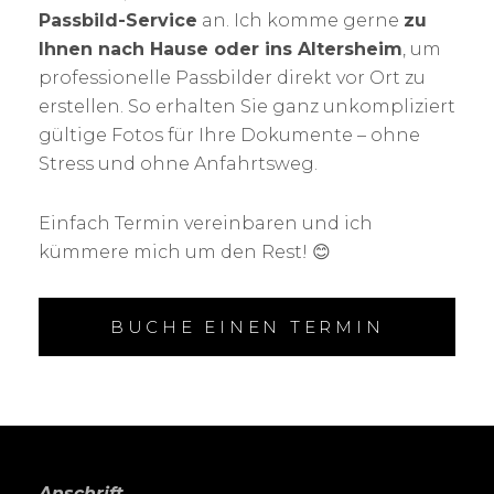
Passbild-Service
an. Ich komme gerne
zu
Ihnen nach Hause oder ins Altersheim
, um
professionelle Passbilder direkt vor Ort zu
erstellen. So erhalten Sie ganz unkompliziert
gültige Fotos für Ihre Dokumente – ohne
Stress und ohne Anfahrtsweg.
Einfach Termin vereinbaren und ich
kümmere mich um den Rest! 😊
BUCHE EINEN TERMIN
Anschrift