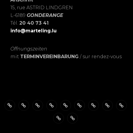
15, rue ASTRID LINDGREN
L-6189
GONDERANGE
Tél.
20 40 73 41
info@marteling.lu
Öffnungszeiten
mit
TERMINVEREINBARUNG
/ sur rendez-vous
Über
ÖFFNUNGSZEITEN
Das
PASSBILDER-
FOTOSHOOTING’s
Meine
Personalisierte
EXPOSITIO
SHO
mich
FotoSTUDIO
Schnell
LEIDENSCHAFT
Trauerkarten
Datenschutzerklärung
Warenkorb
&
zur