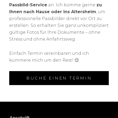
Passbild-Service
an. Ich komme gerne
zu
Ihnen nach Hause oder ins Altersheim
, um
professionelle Passbilder direkt vor Ort zu
erstellen. So erhalten Sie ganz unkompliziert
gültige Fotos für Ihre Dokumente – ohne
Stress und ohne Anfahrtsweg.
Einfach Termin vereinbaren und ich
kümmere mich um den Rest! 😊
BUCHE EINEN TERMIN
Anschrift