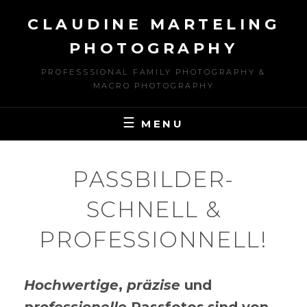
Skip
CLAUDINE MARTELING
to
content
PHOTOGRAPHY
PROFESSSIONAL FAMILY PHOTOGRAPHY &
MACRO PHOTOGRAPHY
MENU
PASSBILDER-
SCHNELL &
PROFESSIONNELL!
Hochwertige
,
präzise
und