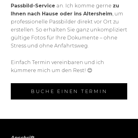
Passbild-Service
an. Ich komme gerne
zu
Ihnen nach Hause oder ins Altersheim
, um
professionelle Passbilder direkt vor Ort zu
erstellen. So erhalten Sie ganz unkompliziert
gültige Fotos für Ihre Dokumente – ohne
Stress und ohne Anfahrtsweg.
Einfach Termin vereinbaren und ich
kümmere mich um den Rest! 😊
BUCHE EINEN TERMIN
Anschrift