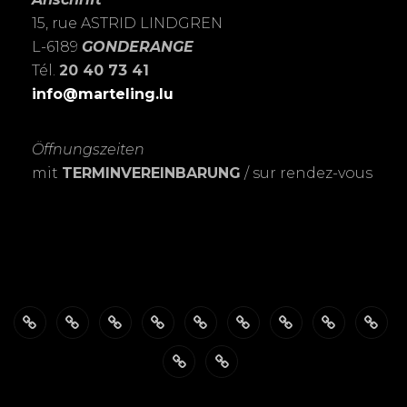
15, rue ASTRID LINDGREN
L-6189
GONDERANGE
Tél.
20 40 73 41
info@marteling.lu
Öffnungszeiten
mit
TERMINVEREINBARUNG
/ sur rendez-vous
Über
ÖFFNUNGSZEITEN
Das
PASSBILDER-
FOTOSHOOTING’s
Meine
Personalisierte
EXPOSITIO
SHO
mich
FotoSTUDIO
Schnell
LEIDENSCHAFT
Trauerkarten
Datenschutzerklärung
Warenkorb
&
zur