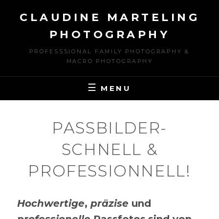
Skip
CLAUDINE MARTELING
to
content
PHOTOGRAPHY
PROFESSSIONAL FAMILY PHOTOGRAPHY &
MACRO PHOTOGRAPHY
MENU
PASSBILDER-
SCHNELL &
PROFESSIONNELL!
Hochwertige
,
präzise
und