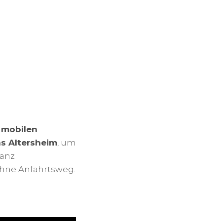
n
mobilen
ns Altersheim
, um
ganz
ohne Anfahrtsweg.