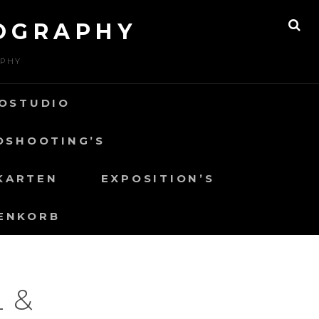
OGRAPHY
SE
APHY
OSTUDIO
OSHOOTING’S
KARTEN
EXPOSITION’S
ENKORB
 &