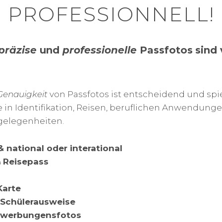
PROFESSIONNELL!
präzise
und
professionelle
Passfotos
sind
Genauigkeit
von Passfotos ist entscheidend und spi
 in Identifikation, Reisen, beruflichen Anwendung
gelegenheiten.
 national oder interational
&
Reisepass
Karte
 Schülerausweise
ewerbungensfotos