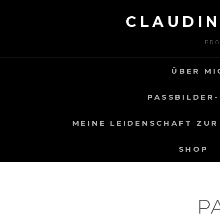
Skip
CLAUDI
to
content
PRO
ÜBER MI
PASSBILDER-
MEINE LEIDENSCHAFT ZUR
SHOP
P