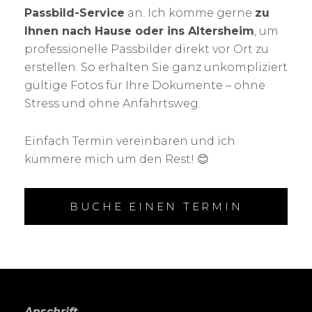
Passbild-Service
an. Ich komme gerne
zu
Ihnen nach Hause oder ins Altersheim
, um
professionelle Passbilder direkt vor Ort zu
erstellen. So erhalten Sie ganz unkompliziert
gültige Fotos für Ihre Dokumente – ohne
Stress und ohne Anfahrtsweg.
Einfach Termin vereinbaren und ich
kümmere mich um den Rest! 😊
BUCHE EINEN TERMIN
Anschrift