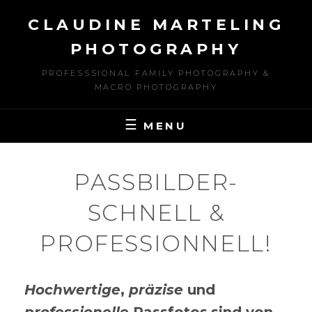
Skip
CLAUDINE MARTELING
to
content
PHOTOGRAPHY
PROFESSSIONAL FAMILY PHOTOGRAPHY &
MACRO PHOTOGRAPHY
MENU
PASSBILDER-
SCHNELL &
PROFESSIONNELL!
Hochwertige
,
präzise
und