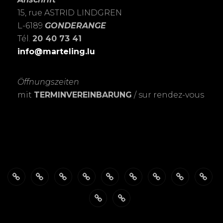
15, rue ASTRID LINDGREN
L-6189
GONDERANGE
Tél.
20 40 73 41
info@marteling.lu
Öffnungszeiten
mit
TERMINVEREINBARUNG
/ sur rendez-vous
Über
ÖFFNUNGSZEITEN
Das
PASSBILDER-
FOTOSHOOTING’s
Meine
Personalisierte
EXPOSITIO
SHO
mich
FotoSTUDIO
Schnell
LEIDENSCHAFT
Trauerkarten
Datenschutzerklärung
Warenkorb
&
zur